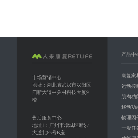
产品中
康复家
市场营销中心
地址：湖北省武汉市汉阳区
运动控
四新大道中关村科技大厦9
肌肉功
楼
移动功
物理因
售后服务中心
地址1：广州市增城区新沙
一般任
大道北65号B座