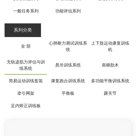
一般任务系列
功能评估系列
系列分类
心肺耐力测试训练系
上下肢运动康复训练
全 部
统
机
无轨迹肌力评估与训
悬吊训练系统
肩梯肋木
练系统
简易运动训练套装
康复跑台训练系统
多功能平衡训练系统
牵引网架
平衡板
踝关节
足内矫正训练板