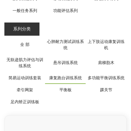
一般任务系列
功能评估系列
系列分类
心肺耐力测试训练系
上下肢运动康复训练
全 部
统
机
无轨迹肌力评估与训
悬吊训练系统
肩梯肋木
练系统
简易运动训练套装
康复跑台训练系统
多功能平衡训练系统
牵引网架
平衡板
踝关节
足内矫正训练板