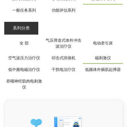
一般任务系列
功能评估系列
系列分类
气压弹道式体外冲击
全 部
电动牵引床
波治疗仪
空气波压力治疗仪
叩击式排痰机
磁刺激仪
低中频电磁治疗仪
干扰电治疗仪
低频体外膈肌起搏器
吞咽神经肌肉电刺激
仪