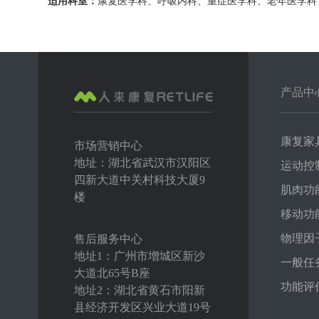
适用科室：
康复医学科、呼吸内科、重症医学科、老年医学科
产品中
康复家
市场营销中心
地址：湖北省武汉市汉阳区
运动控
四新大道中关村科技大厦9
肌肉功
楼
移动功
物理因
售后服务中心
地址1：广州市增城区新沙
一般任
大道北65号B座
功能评
地址2：湖北省黄石市阳新
县经济开发区兴业大道19号