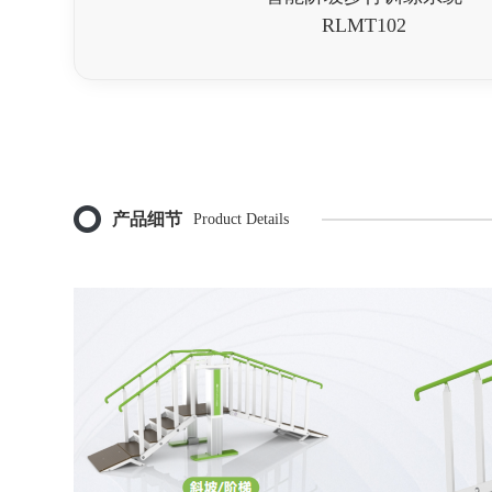
RLMT102
产品细节
Product Details